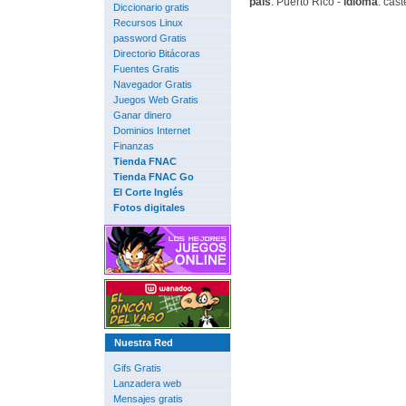
pais
: Puerto Rico -
idioma
: cast
Diccionario gratis
Recursos Linux
password Gratis
Directorio Bitácoras
Fuentes Gratis
Navegador Gratis
Juegos Web Gratis
Ganar dinero
Dominios Internet
Finanzas
Tienda FNAC
Tienda FNAC Go
El Corte Inglés
Fotos digitales
Nuestra Red
Gifs Gratis
Lanzadera web
Mensajes gratis