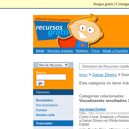
Juegos gratis
|
Consigu
Inicio
|
Servicios gratuitos
|
Boletines
|
Foros
|
Añadir a Favoritos
Directorio de Recursos clasif
Buscar
>
Ganar Dinero
>
Gana
Inicio
Esta categoria no tiene má
Opciones
Categorias relacionadas:
Visualizando resultados 1
Novedades
Recomendados
Sociedad Digital
Cursos
URL:
http://www.sociedaddigita
Hoteles web
Cómo Crear, Empezar y Promocio
a Ganar Dinero en Piloto Autom
Especiales
Digital