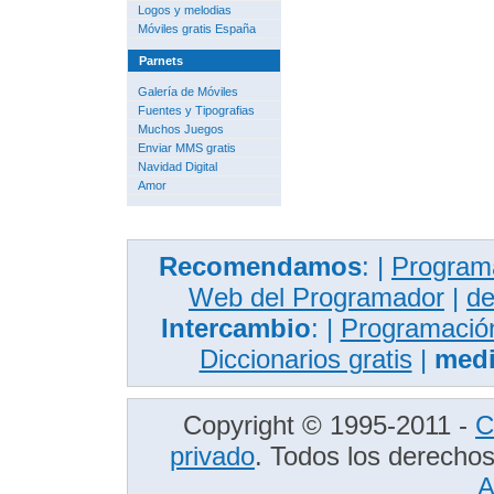
Logos y melodias
Móviles gratis España
Parnets
Galería de Móviles
Fuentes y Tipografias
Muchos Juegos
Enviar MMS gratis
Navidad Digital
Amor
Recomendamos
: |
Programa
Web del Programador
|
de
Intercambio
: |
Programación
Diccionarios gratis
|
medi
Copyright © 1995-2011 -
C
privado
. Todos los derecho
A