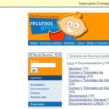
Juegos gratis
|
Consigu
Inicio
|
Servicios gratuitos
|
Boletines
|
Foros
|
Añadir a Favoritos
Directorio de Recursos clasif
Buscar
>
Documentacion y F
Inicio
Apuntes
(72)
Cursos y Tutoriales de
Informatica
(53)
Opciones
Cursos y Tutoriales de Int
(58)
Novedades
Cursos y Tutoriales en Ge
Recomendados
(45)
Cursos
Diccionarios
(18)
Hoteles web
Documentacion General
(
Documentacion LINUX
(1
Especiales